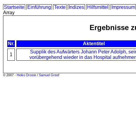
Startseite
Einführung
Texte
Indizes
Hilfsmittel
Impressum
Array
Ergebnisse z
Nr.
Aktentitel
Supplik des Aufwärters Johann Peter Adolph, sei
1
vorübergehend wieder in das Hospital aufnehmen
© 2007 -
Heiko Droste
/
Samuel Greef